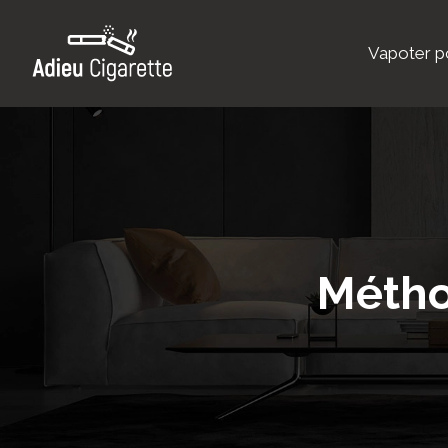
Vapoter po
Métho