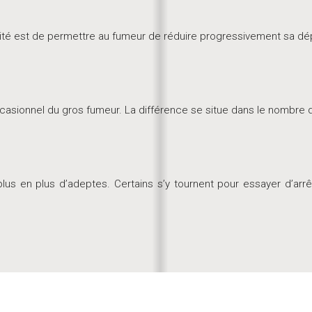
lité est de permettre au fumeur de réduire progressivement sa dép
r occasionnel du gros fumeur. La différence se situe dans le nombr
s en plus d’adeptes. Certains s’y tournent pour essayer d’arrêt
Arrêt du tabac : un combat de longue haleine