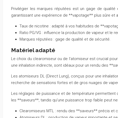
Privilégier les marques réputées est un gage de qualité 
garantissant une expérience de **vapotage** plus sûre et ag
Taux de nicotine : adapté à vos habitudes de **vapota
Ratio PG/VG : influence la production de vapeur et le r
Marques réputées : gage de qualité et de sécurité.
Matériel adapté
Le choix du clearomiseur ou de l’atomiseur est crucial pou
une inhalation indirecte, sont idéaux pour un rendu des **s
Les atomiseurs DL (Direct Lung), conçus pour une inhalation
recherche de sensations fortes et de gros nuages de vapeur 
Les réglages de puissance et de température permettent d’o
les **saveurs**, tandis qu’une puissance trop faible peut 
Clearomiseurs MTL : rendu des **saveurs** précis e
Atomiseurs DL : production de vapeur importante et se