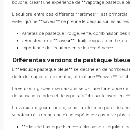
bouche, créant une expérience de **vapotage pastèque bl
L’équilibre entre ces différents **arômes** est primordia
éviter qu’une **saveur** ne prenne le dessus sur les autres
Variétés de pastèque : rouge, verte, combinaison des 
« Boosters » de **saveur** : fruits rouges, menthe, etc.
Importance de l’équilibre entre les **arômes**.
Différentes versions de pastèque bleu
L’**e-liquide pastèque bleue** se décline en de nombreuses
de fruits rouges et de menthe, offrant une **saveur** fraîche
La version « glacée » se caractérise par une forte dose de 
de sensations fortes et de vape rafraîchissante avec leur *
La version « gourmande », quant à elle, incorpore des no
vapoteurs à la recherche d’une expérience gustative plus l
**E-liquide Pastèque Bleue** « classique » : équilibre par