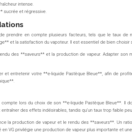
fraîcheur intense.
* sucrée et régressive.
dations
de prendre en compte plusieurs facteurs, tels que le taux de n
** et la satisfaction du vapoteur. Il est essentiel de bien choisir
 rendu des **saveurs** et la production de vapeur. Adapter son m
er et entretenir votre **e-liquide Pastèque Bleue**, afin de pro
nique**.
 compte lors du choix de son **e-liquide Pastèque Bleue**. Il d
ntraîner des effets indésirables, tandis qu’un taux trop faible peu
ence la production de vapeur et le rendu des **saveurs**. Un rati
vé en VG privilégie une production de vapeur plus importante et un