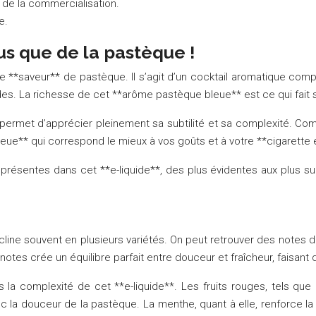
 de la commercialisation.
e.
us que de la pastèque !
e **saveur** de pastèque. Il s’agit d’un cocktail aromatique comp
s. La richesse de cet **arôme pastèque bleue** est ce qui fait
 permet d’apprécier pleinement sa subtilité et sa complexité. C
bleue** qui correspond le mieux à vos goûts et à votre **cigarette 
présentes dans cet **e-liquide**, des plus évidentes aux plus su
cline souvent en plusieurs variétés. On peut retrouver des notes 
otes crée un équilibre parfait entre douceur et fraîcheur, faisant
 la complexité de cet **e-liquide**. Les fruits rouges, tels que l
 la douceur de la pastèque. La menthe, quant à elle, renforce la 