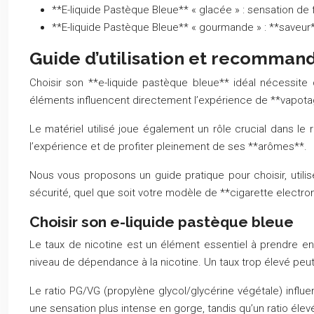
**E-liquide Pastèque Bleue** « glacée » : sensation de 
**E-liquide Pastèque Bleue** « gourmande » : **saveur*
Guide d’utilisation et recomman
Choisir son **e-liquide pastèque bleue** idéal nécessite 
éléments influencent directement l’expérience de **vapotage
Le matériel utilisé joue également un rôle crucial dans le
l’expérience et de profiter pleinement de ses **arômes**.
Nous vous proposons un guide pratique pour choisir, utilis
sécurité, quel que soit votre modèle de **cigarette electro
Choisir son e-liquide pastèque bleue
Le taux de nicotine est un élément essentiel à prendre en
niveau de dépendance à la nicotine. Un taux trop élevé peut e
Le ratio PG/VG (propylène glycol/glycérine végétale) influ
une sensation plus intense en gorge, tandis qu’un ratio éle