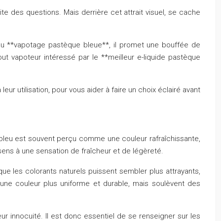
ite des questions. Mais derrière cet attrait visuel, se cache
e du **vapotage pastèque bleue**, il promet une bouffée de
ut vapoteur intéressé par le **meilleur e-liquide pastèque
eur utilisation, pour vous aider à faire un choix éclairé avant
e bleu est souvent perçu comme une couleur rafraîchissante,
ns à une sensation de fraîcheur et de légèreté.
n que les colorants naturels puissent sembler plus attrayants,
ent une couleur plus uniforme et durable, mais soulèvent des
ur innocuité. Il est donc essentiel de se renseigner sur les