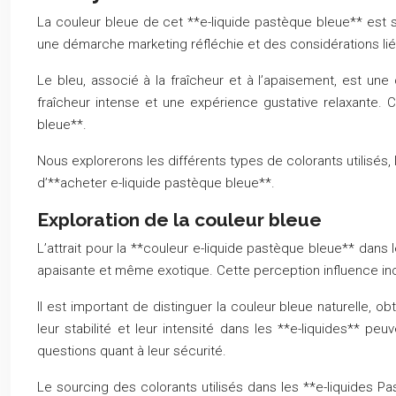
La couleur bleue de cet **e-liquide pastèque bleue** est san
une démarche marketing réfléchie et des considérations lié
Le bleu, associé à la fraîcheur et à l’apaisement, est une
fraîcheur intense et une expérience gustative relaxante. 
bleue**.
Nous explorerons les différents types de colorants utilisés, l
d’**acheter e-liquide pastèque bleue**.
Exploration de la couleur bleue
L’attrait pour la **couleur e-liquide pastèque bleue** dan
apaisante et même exotique. Cette perception influence in
Il est important de distinguer la couleur bleue naturelle, ob
leur stabilité et leur intensité dans les **e-liquides** pe
questions quant à leur sécurité.
Le sourcing des colorants utilisés dans les **e-liquides Pa