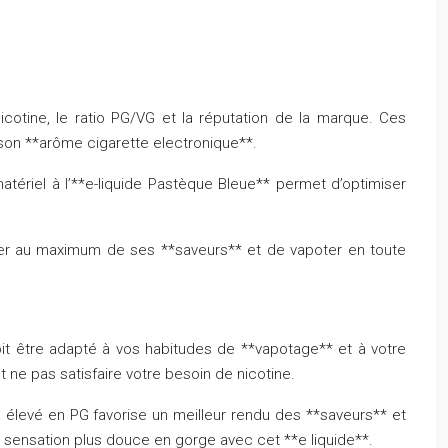
icotine, le ratio PG/VG et la réputation de la marque. Ces
 son **arôme cigarette electronique**.
atériel à l’**e-liquide Pastèque Bleue** permet d’optimiser
fiter au maximum de ses **saveurs** et de vapoter en toute
oit être adapté à vos habitudes de **vapotage** et à votre
t ne pas satisfaire votre besoin de nicotine.
o élevé en PG favorise un meilleur rendu des **saveurs** et
e sensation plus douce en gorge avec cet **e liquide**.