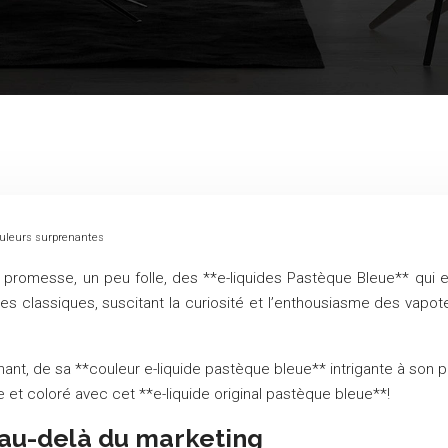
couleurs surprenantes
 promesse, un peu folle, des **e-liquides Pastèque Bleue** qui
es classiques, suscitant la curiosité et l’enthousiasme des vapo
ant, de sa **couleur e-liquide pastèque bleue** intrigante à son p
e et coloré avec cet **e-liquide original pastèque bleue**!
 au-delà du marketing