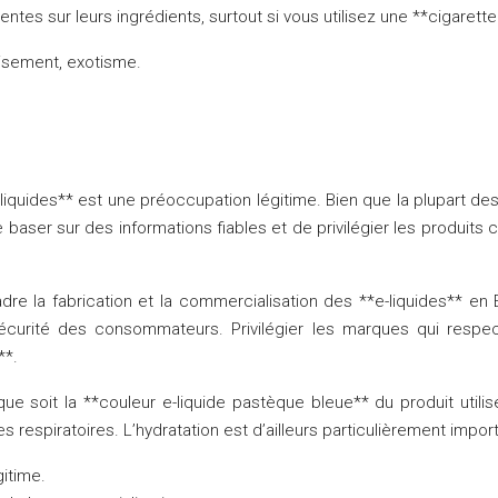
entes sur leurs ingrédients, surtout si vous utilisez une **cigarett
aisement, exotisme.
-liquides** est une préoccupation légitime. Bien que la plupart des
 se baser sur des informations fiables et de privilégier les produi
 la fabrication et la commercialisation des **e-liquides** en Eu
 sécurité des consommateurs. Privilégier les marques qui resp
**.
que soit la **couleur e-liquide pastèque bleue** du produit uti
oies respiratoires. L’hydratation est d’ailleurs particulièrement impo
gitime.