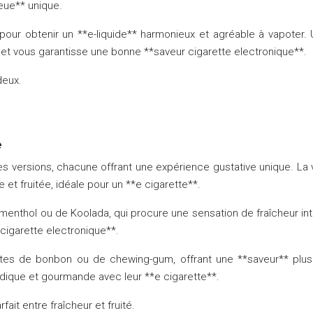
eue** unique.
l pour obtenir un **e-liquide** harmonieux et agréable à vapoter
 et vous garantisse une bonne **saveur cigarette electronique**.
deux.
e
 versions, chacune offrant une expérience gustative unique. La v
 et fruitée, idéale pour un **e cigarette**.
menthol ou de Koolada, qui procure une sensation de fraîcheur int
*cigarette electronique**.
tes de bonbon ou de chewing-gum, offrant une **saveur** plus 
udique et gourmande avec leur **e cigarette**.
fait entre fraîcheur et fruité.