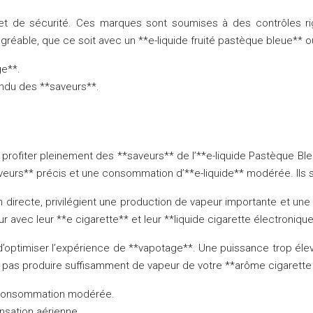
et de sécurité. Ces marques sont soumises à des contrôles rigo
réable, que ce soit avec un **e-liquide fruité pastèque bleue** o
ge**.
endu des **saveurs**.
r profiter pleinement des **saveurs** de l’**e-liquide Pastèque 
aveurs** précis et une consommation d’**e-liquide** modérée. Ils s
 directe, privilégient une production de vapeur importante et une 
avec leur **e cigarette** et leur **liquide cigarette électroniqu
ptimiser l’expérience de **vapotage**. Une puissance trop élevée
ne pas produire suffisamment de vapeur de votre **arôme cigarette
t consommation modérée.
nsation aérienne.