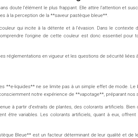
s doute l’élément le plus frappant. Elle attire l’attention et susc
es à la perception de la **saveur pastèque bleue**.
 couleur qui incite à la détente et à l’évasion. Dans le context
Comprendre l’origine de cette couleur est donc essentiel pour to
es réglementations en vigueur et les questions de sécurité liées à l
s les **e-liquides** ne se limite pas à un simple effet de mode. L
consciemment notre expérience de **vapotage**, préparant nos se
tenue à partir d’extraits de plantes, des colorants artificiels. Bie
uvent être variables. Les colorants artificiels, quant à eux, offr
stèque Bleue** est un facteur déterminant de leur qualité et de le