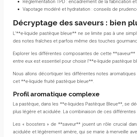
Réglementation TPD : encadrement de la fabrication et
Vapotage modéré et hydratation : conseils de prudenc
Décryptage des saveurs : bien pl
L’**e-liquide pastèque bleue** ne se limite pas à une simpl
des notes fraîches et parfois même des touches gourmande
Explorer les différentes composantes de cette **saveur**
entre eux est essentiel pour choisir l’**e-liquide pastèque 
Nous allons décortiquer les différentes notes aromatiques 
cet **e-liquide fruité pastèque bleue**.
Profil aromatique complexe
La pastèque, dans les **e-liquides Pastèque Bleue**, se dé
plus légère et acidulée. La combinaison de ces différentes n
Les « boosters » de **saveur** jouent un rôle crucial dans
acidulée et légèrement amère, qui se marie à merveille avec