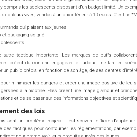
 y compris les adolescents disposant d’un budget limité. Un exemp
couleurs vives, vendus à un prix inférieur à 10 euros. C’est un *M
urmands qui plaisent aux jeunes.
s et packaging soigné.
 adolescents.
ne autre tactique importante. Les marques de puffs collaboren
eurs créent du contenu engageant et ludique, mettant en scène 
un public précis, en fonction de son âge, de ses centres d’intérêt
our minimiser les dangers et créer une image positive de leurs 
angers liés à la nicotine. Elles créent une image glamour et branc
ations et de se baser sur des informations objectives et scientifi
ement des lois
s sont un problème majeur. Il est souvent difficile d’appliquer 
ce des tactiques pour contourner les réglementations, par exem
g indirect pour promouvoir leurs produits auprès des jeunes.