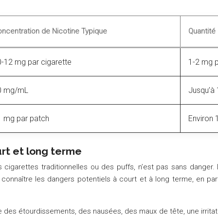
ncentration de Nicotine Typique
Quantité
-12 mg par cigarette
1-2 mg p
0 mg/mL
Jusqu’à 
1 mg par patch
Environ 
urt et long terme
cigarettes traditionnelles ou des puffs, n’est pas sans danger. 
ial de connaître les dangers potentiels à court et à long terme, en 
 des étourdissements, des nausées, des maux de tête, une irritati