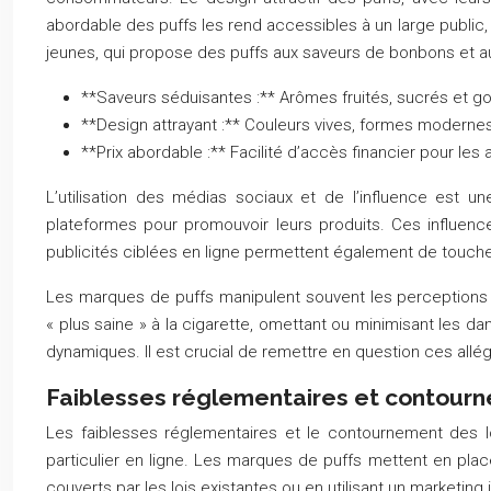
abordable des puffs les rend accessibles à un large public,
jeunes, qui propose des puffs aux saveurs de bonbons et aux 
**Saveurs séduisantes :** Arômes fruités, sucrés et go
**Design attrayant :** Couleurs vives, formes moderne
**Prix abordable :** Facilité d’accès financier pour les
L’utilisation des médias sociaux et de l’influence est u
plateformes pour promouvoir leurs produits. Ces influenc
publicités ciblées en ligne permettent également de toucher 
Les marques de puffs manipulent souvent les perceptions p
« plus saine » à la cigarette, omettant ou minimisant les d
dynamiques. Il est crucial de remettre en question ces allég
Faiblesses réglementaires et contourn
Les faiblesses réglementaires et le contournement des loi
particulier en ligne. Les marques de puffs mettent en pla
couverts par les lois existantes ou en utilisant un marketin