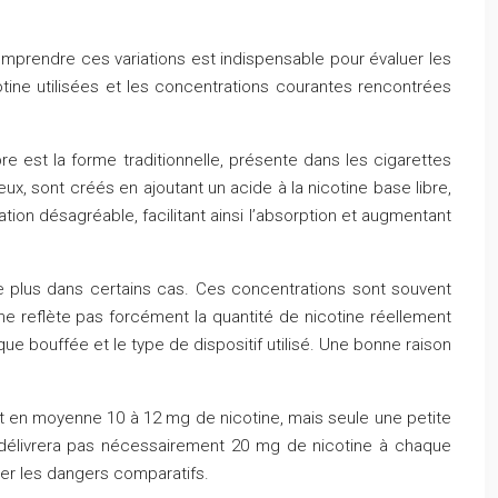
mprendre ces variations est indispensable pour évaluer les
tine utilisées et les concentrations courantes rencontrées
bre est la forme traditionnelle, présente dans les cigarettes
eux, sont créés en ajoutant un acide à la nicotine base libre,
tion désagréable, facilitant ainsi l’absorption et augmentant
e plus dans certains cas. Ces concentrations sont souvent
e reflète pas forcément la quantité de nicotine réellement
ue bouffée et le type de dispositif utilisé. Une bonne raison
nt en moyenne 10 à 12 mg de nicotine, mais seule une petite
 délivrera pas nécessairement 20 mg de nicotine à chaque
uer les dangers comparatifs.