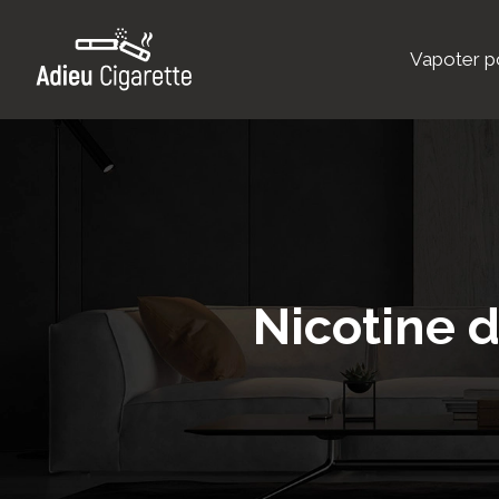
Vapoter po
Nicotine da