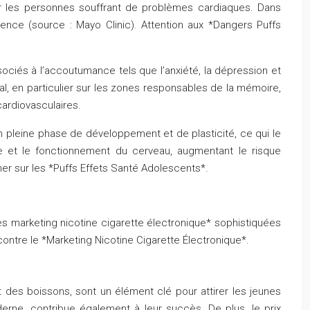
ur les personnes souffrant de problèmes cardiaques. Dans
nce (source : Mayo Clinic). Attention aux *Dangers Puffs
sociés à l’accoutumance tels que l’anxiété, la dépression et
al, en particulier sur les zones responsables de la mémoire,
ardiovasculaires.
n pleine phase de développement et de plasticité, ce qui le
e et le fonctionnement du cerveau, augmentant le risque
mer sur les *Puffs Effets Santé Adolescents*.
ies marketing nicotine cigarette électronique* sophistiquées
contre le *Marketing Nicotine Cigarette Électronique*.
t des boissons, sont un élément clé pour attirer les jeunes
erne, contribue également à leur succès. De plus, le prix