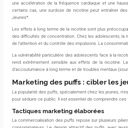
une accélération de la fréquence cardiaque et une hauss
certains cas, une surdose de nicotine peut entraîner de
Jeunes*.
Les effets à long terme de la nicotine sont plus préoccupan
des difficultés de concentration. Chez les adolescents, la 
de l’attention et du contrôle des impulsions. La consommat
La vulnérabilité particulière des adolescents face à la ni
rend extrêmement sensible aux effets de la nicotine. L
d’accoutumance à long terme et de troubles mentaux (source:
Marketing des puffs : cibler les j
La popularité des puffs, spécialement chez les jeunes, n’es
pour séduire ce public. Il est essentiel de comprendre ces t
Tactiques marketing élaborées
La commercialisation des puffs repose sur plusieurs pilier
consommateurs. Le design attractif des puffs, avec leurs