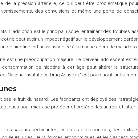
e de la pression artérielle, ce qui peut être problématique po
s vomissements, des convulsions et même une perte de conscie
ts. L’addiction est le principal risque, entraînant des troubles as
nicotine peut avoir un impact négatif sur le développement cérébr
ion de nicotine est aussi associée à un risque accru de maladies c
cotine est une préoccupation majeure. Le cerveau adolescent est e
a consommation de nicotine à cet âge peut altérer la structur
 National Institute on Drug Abuse). C’est pourquoi il faut s’infor
eunes
t pas le fruit du hasard. Les fabricants ont déployé des *stratég
actiques pour mieux se protéger et protéger les autres, et lutter 
s. Les saveurs séduisantes, inspirées des sucreries, des fruits e
 couleurs vives, leurs formes ergonomiques et leur aspect mod