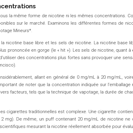
oncentrations
s tous la même forme de nicotine ni les mêmes concentrations. Co
ponibles sur le marché. Examinons les différentes formes de nico
potage Mineurs*.
a nicotine base libre et les sels de nicotine. La nicotine base li
lus prononcée en gorge (le « hit »). Les sels de nicotine, quant à 
 d’utiliser des concentrations plus fortes sans provoquer une sensa
ancisco).
considérablement, allant en général de 0 mg/mL à 20 mg/mL, voir
portant de noter que la concentration indiquée sur l’emballage n
ivers facteurs, tels que la technique de vapotage, la durée de chaq
les cigarettes traditionnelles est complexe. Une cigarette contie
 à 2 mg). De même, un puff contenant 20 mg/mL de nicotine ne
s scientifiques mesurant la nicotine réellement absorbée pour éval