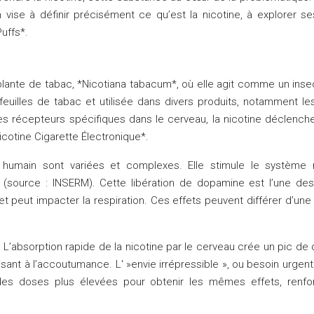
n vise à définir précisément ce qu’est la nicotine, à explorer 
uffs*.
plante de tabac, *Nicotiana tabacum*, où elle agit comme un insec
uilles de tabac et utilisée dans divers produits, notamment les 
des récepteurs spécifiques dans le cerveau, la nicotine déclen
icotine Cigarette Électronique*.
 humain sont variées et complexes. Elle stimule le système ne
source : INSERM). Cette libération de dopamine est l’une des pr
et peut impacter la respiration. Ces effets peuvent différer d’un
 L’absorption rapide de la nicotine par le cerveau crée un pic de
isant à l’accoutumance. L' »envie irrépressible », ou besoin urgen
es doses plus élevées pour obtenir les mêmes effets, renforça