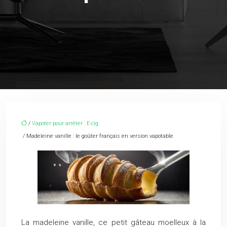
/
Vapoter pour arrêter : E-cig
/ Madeleine vanille : le goûter français en version vapotable
La madeleine vanille, ce petit gâteau moelleux à la