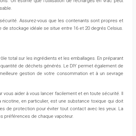
ons. On estime que l’utilisation de recharges en vrac peut
sable.
ur sécurité. Assurez-vous que les contenants sont propres et
re de stockage idéale se situe entre 16 et 20 degrés Celsius.
ôle total sur les ingrédients et les emballages. En préparant
nt la quantité de déchets générés. Le DIY permet également de
 meilleure gestion de votre consommation et à un sevrage
vous aider à vous lancer facilement et en toute sécurité. Il
icotine, en particulier, est une substance toxique qui doit
es de protection pour éviter tout contact avec les yeux. La
des préférences de chaque vapoteur.