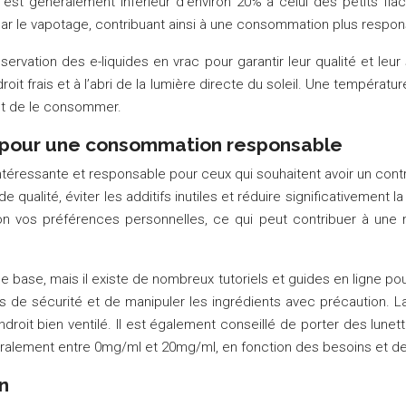
est généralement inférieur d’environ 20% à celui des petits flac
ar le vapotage, contribuant ainsi à une consommation plus respon
servation des e-liquides en vrac pour garantir leur qualité et le
oit frais et à l’abri de la lumière directe du soleil. Une températu
ant de le consommer.
) pour une consommation responsable
intéressante et responsable pour ceux qui souhaitent avoir un contr
de qualité, éviter les additifs inutiles et réduire significativeme
lon vos préférences personnelles, ce qui peut contribuer à une
base, mais il existe de nombreux tutoriels et guides en ligne pour 
e sécurité et de manipuler les ingrédients avec précaution. La n
roit bien ventilé. Il est également conseillé de porter des lunett
énéralement entre 0mg/ml et 20mg/ml, en fonction des besoins et 
n