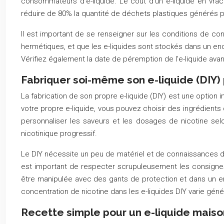
consommateurs d’e-liquide. Le coût d’un e-liquide en vrac 
réduire de 80% la quantité de déchets plastiques générés p
Il est important de se renseigner sur les conditions de con
hermétiques, et que les e-liquides sont stockés dans un endr
Vérifiez également la date de péremption de l’e-liquide av
Fabriquer soi-même son e-liquide (DIY
La fabrication de son propre e-liquide (DIY) est une option 
votre propre e-liquide, vous pouvez choisir des ingrédients 
personnaliser les saveurs et les dosages de nicotine se
nicotinique progressif.
Le DIY nécessite un peu de matériel et de connaissances de 
est important de respecter scrupuleusement les consignes d
être manipulée avec des gants de protection et dans un end
concentration de nicotine dans les e-liquides DIY varie g
Recette simple pour un e-liquide maiso