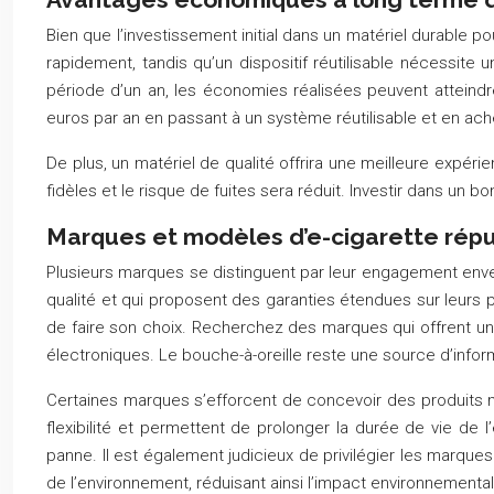
Bien que l’investissement initial dans un matériel durable 
rapidement, tandis qu’un dispositif réutilisable nécessit
période d’un an, les économies réalisées peuvent atteind
euros par an en passant à un système réutilisable et en ach
De plus, un matériel de qualité offrira une meilleure expér
fidèles et le risque de fuites sera réduit. Investir dans un b
Marques et modèles d’e-cigarette réput
Plusieurs marques se distinguent par leur engagement enver
qualité et qui proposent des garanties étendues sur leurs pr
de faire son choix. Recherchez des marques qui offrent une
électroniques. Le bouche-à-oreille reste une source d’inform
Certaines marques s’efforcent de concevoir des produits m
flexibilité et permettent de prolonger la durée de vie de
panne. Il est également judicieux de privilégier les marque
de l’environnement, réduisant ainsi l’impact environnemental