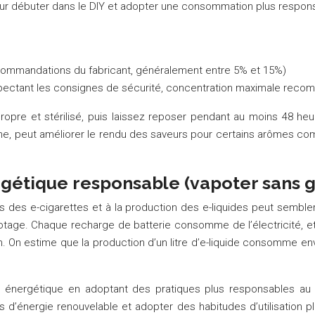
pour débuter dans le DIY et adopter une consommation plus respons
commandations du fabricant, généralement entre 5% et 15%)
espectant les consignes de sécurité, concentration maximale rec
opre et stérilisé, puis laissez reposer pendant au moins 48 h
ine, peut améliorer le rendu des saveurs pour certains arômes com
tique responsable (vapoter sans ga
 des e-cigarettes et à la production des e-liquides peut sembler
tage. Chaque recharge de batterie consomme de l’électricité, et 
ution. On estime que la production d’un litre d’e-liquide consomme 
n énergétique en adoptant des pratiques plus responsables au q
s d’énergie renouvelable et adopter des habitudes d’utilisation 