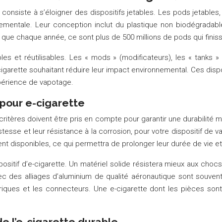
nsiste à s’éloigner des dispositifs jetables. Les pods jetables, b
mentale. Leur conception inclut du plastique non biodégradable
que chaque année, ce sont plus de 500 millions de pods qui finiss
s et réutilisables. Les « mods » (modificateurs), les « tanks » 
igarette souhaitant réduire leur impact environnemental. Ces dispos
xpérience de vapotage.
 pour e-cigarette
s critères doivent être pris en compte pour garantir une durabilité 
ustesse et leur résistance à la corrosion, pour votre dispositif de 
t disponibles, ce qui permettra de prolonger leur durée de vie e
ositif d’e-cigarette. Un matériel solide résistera mieux aux chocs 
des alliages d’aluminium de qualité aéronautique sont souvent pl
oriques et les connecteurs. Une e-cigarette dont les pièces so
 l’e-cigarette durable