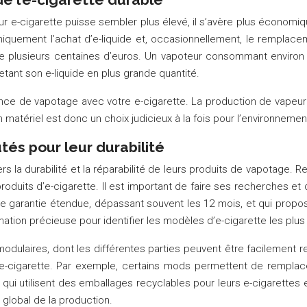
pour e-cigarette puisse sembler plus élevé, il s’avère plus économ
e uniquement l’achat d’e-liquide et, occasionnellement, le rempl
re plusieurs centaines d’euros. Un vapoteur consommant enviro
etant son e-liquide en plus grande quantité.
ience de vapotage avec votre e-cigarette. La production de vapeur
on matériel est donc un choix judicieux à la fois pour l’environnemen
és pour leur durabilité
s la durabilité et la réparabilité de leurs produits de vapotage. 
oduits d’e-cigarette. Il est important de faire ses recherches et de
 garantie étendue, dépassant souvent les 12 mois, et qui propose
ation précieuse pour identifier les modèles d’e-cigarette les plus 
odulaires, dont les différentes parties peuvent être facilemen
 l’e-cigarette. Par exemple, certains mods permettent de remplac
s qui utilisent des emballages recyclables pour leurs e-cigarette
 global de la production.