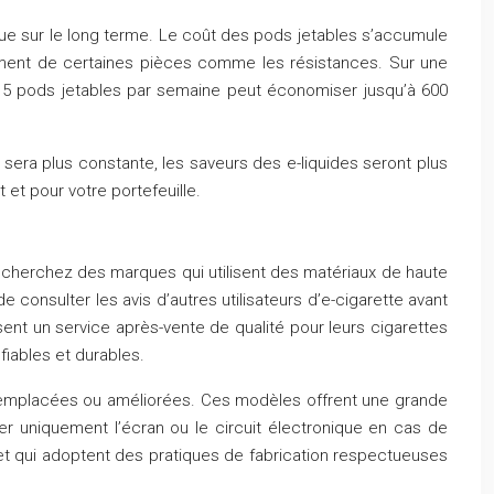
ique sur le long terme. Le coût des pods jetables s’accumule
acement de certaines pièces comme les résistances. Sur une
n 5 pods jetables par semaine peut économiser jusqu’à 600
 sera plus constante, les saveurs des e-liquides seront plus
t et pour votre portefeuille.
Recherchez des marques qui utilisent des matériaux de haute
 consulter les avis d’autres utilisateurs d’e-cigarette avant
nt un service après-vente de qualité pour leurs cigarettes
fiables et durables.
t remplacées ou améliorées. Ces modèles offrent une grande
er uniquement l’écran ou le circuit électronique en cas de
s et qui adoptent des pratiques de fabrication respectueuses