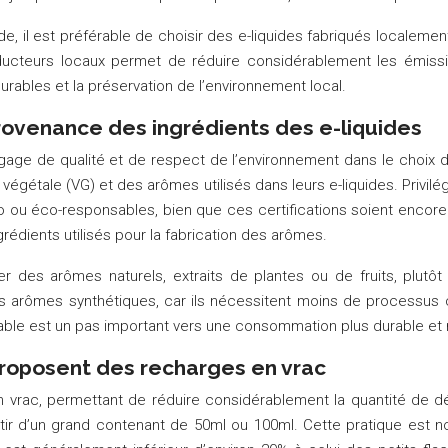
e, il est préférable de choisir des e-liquides fabriqués localemen
oducteurs locaux permet de réduire considérablement les émiss
urables et la préservation de l’environnement local.
rovenance des ingrédients des e-liquides
age de qualité et de respect de l’environnement dans le choix de
 végétale (VG) et des arômes utilisés dans leurs e-liquides. Privilég
bio ou éco-responsables, bien que ces certifications soient encore 
grédients utilisés pour la fabrication des arômes.
liser des arômes naturels, extraits de plantes ou de fruits, pl
arômes synthétiques, car ils nécessitent moins de processus chi
able est un pas important vers une consommation plus durable et
 proposent des recharges en vrac
 vrac, permettant de réduire considérablement la quantité de d
artir d’un grand contenant de 50ml ou 100ml. Cette pratique est